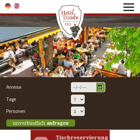
direkt zur Navigation
direkt zum Inhalt
Anreise
Tage
Personen
unverbindlich
anfragen
Tischreservierung