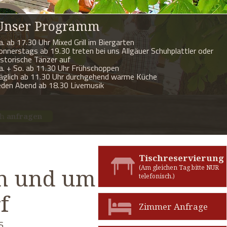
Unser Programm
a. ab 17.30 Uhr Mixed Grill im Biergarten
onnerstags ab 19.30 treten bei uns Allgäuer Schuhplattler oder
istorische Tänzer auf
a. + So. ab 11.30 Uhr Frühschoppen
äglich ab 11.30 Uhr durchgehend warme Küche
eden Abend ab 18.30 Livemusik
ch
anfragen
Tischreservierung
(Am gleichen Tag bitte NUR
in und um
telefonisch.)
f
Zimmer Anfrage
s