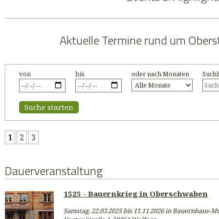
Aktuelle Termine rund um Oberst
von
bis
oder nach Monaten
Suchb
Suche starten
1
2
3
Dauerveranstaltung
1525 - Bauernkrieg in Oberschwaben
Samstag, 22.03.2025 bis 11.11.2026 in Bauernhaus