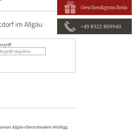
Geschenkgutschein
dorf im Allgäu
+49 8322 809940
egriff
-Museum Allgäu-Oberschwaben Wolfegg,