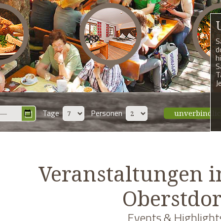
S
d
h
S
T
J
Tage
Personen
unverbindli
Veranstaltungen 
Oberstdor
Events & Highlight