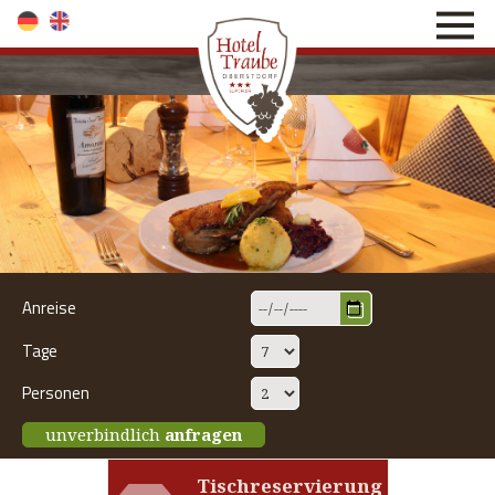
direkt zur Navigation
direkt zum Inhalt
Anreise
Tage
Personen
unverbindlich
anfragen
Tischreservierung