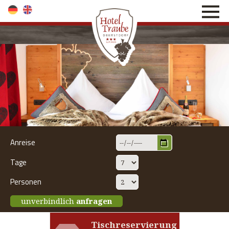
direkt zur Navigation
direkt zum Inhalt
Anreise
Tage
Personen
unverbindlich
anfragen
Tischreservierung