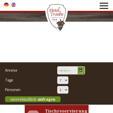
direkt zur Navigation
direkt zum Inhalt
Anreise
Tage
Personen
unverbindlich
anfragen
Tischreservierung