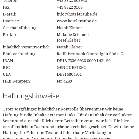
Telefon:
+49 8322 809940
Fax:
+49 8322 3168
E-Mail:
info@hotel-traube.de
Internet:
www.hotel-traube.de
Geschäftsführung:
Natali Kleber
Prokura:
Melanie Scheuerl
Josef Kleber
inhaltlich verantwortlich:
Natali Kleber
Bankverbindung:
Raiffeisenbank Oberallgäu-Süd e.G.
IBAN:
DE18 7336 9920 0000 1421 90
BIC:
GENODEF1SFO
UID:
DE316804951
HRB Kempten:
Nr. 4283
Haftungshinweise
Trotz sorgfältiger inhaltlicher Kontrolle übernehmen wir keine
Haftung für die Inhalte externer Links. Für den Inhalt der verlinkten
Seiten sind ausschließlich deren Betreiber verantwortlich. Die hier
veröffentlichten Daten sind urheberrechtlich geschützt. Es wird keine
Haftung für Fehler im Text und fehlerhafte Verlinkungen
übernommen. Anzeigen auf fremden Internetsites sowie