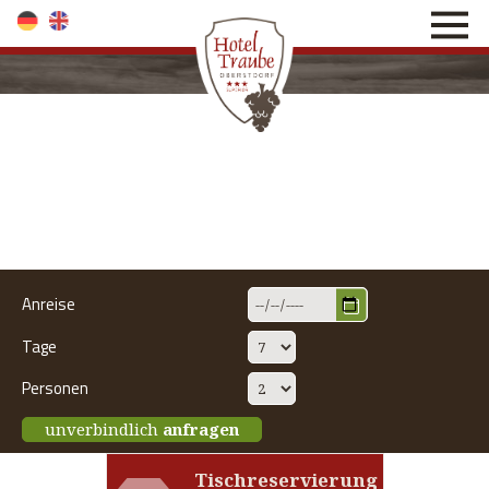
direkt zur Navigation
direkt zum Inhalt
Anreise
Tage
Personen
unverbindlich
anfragen
Tischreservierung