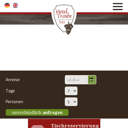
direkt zur Navigation
direkt zum Inhalt
Anreise
Tage
Personen
unverbindlich
anfragen
Tischreservierung