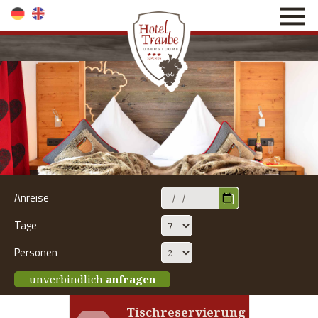
direkt zur Navigation
direkt zum Inhalt
Anreise
Tage
Personen
unverbindlich
anfragen
Tischreservierung