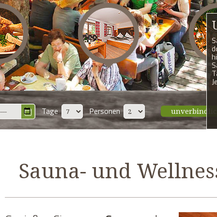
S
d
h
S
T
J
Tage
Personen
unverbindli
Sauna- und Wellnes