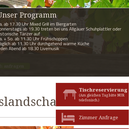
Unser Programm
a. ab 17.30 Uhr Mixed Grill im Biergarten
onnerstags ab 19.30 treten bei uns Allgäuer Schuhplattler oder
istorische Tänzer auf
a. + So. ab 11.30 Uhr Frühschoppen
äglich ab 11.30 Uhr durchgehend warme Küche
eden Abend ab 18.30 Livemusik
ch
anfragen
Tischreservierung
(Am gleichen Tag bitte NUR
slandschaft
telefonisch.)
Zimmer Anfrage