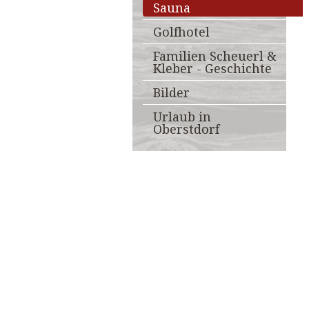
Sauna
Golfhotel
Familien Scheuerl &
Kleber - Geschichte
Bilder
Urlaub in
Oberstdorf