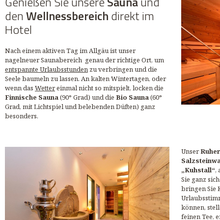
Genießen Sie unsere
Sauna
und
den
Wellnessbereich
direkt im
Hotel
Nach einem aktiven Tag im Allgäu ist unser
nagelneuer Saunabereich genau der richtige Ort, um
entspannte Urlaubsstunden
zu verbringen und die
Seele baumeln zu lassen. An kalten Wintertagen, oder
wenn das
Wetter
einmal nicht so mitspielt, locken die
Finnische Sauna
(90° Grad) und die
Bio Sauna
(60°
Grad, mit Lichtspiel und belebenden Düften) ganz
besonders.
Unser
Ruhe
Salzsteinw
„Kuhstall“
,
Sie ganz sich
bringen Sie 
Urlaubsstim
können, stel
feinen Tee, 