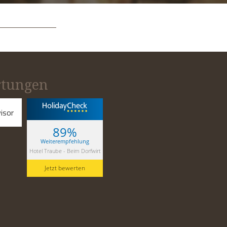
tungen
89%
Weiterempfehlung
Hotel Traube - Beim Dorfwirt
Jetzt bewerten