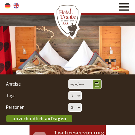
direkt zur Navigation
direkt zum Inhalt
Anreise
Tage
Personen
unverbindlich
anfragen
Tischreservierung