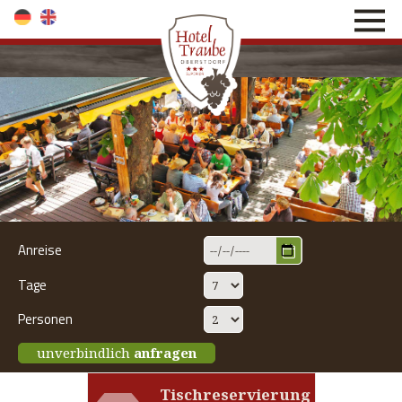
direkt zur Navigation
direkt zum Inhalt
Anreise
Tage
Personen
unverbindlich
anfragen
Tischreservierung