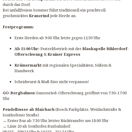
durch das Dorf.
Bei unfallfreiem Sommer führt traditionell ein prachtvoll
geschmücktes
Kranzrind
jede Herde an.
Festprogramm:
Erste Herden ab 9:00 Uhr, letzte gegen 12:30 Uhr
Ab 11:00 Uhr:
Festzeltbetrieb mit der
Blaskapelle Bihlerdorf-
Ofterschwang
&
Krainer Express
Krämermarkt
mit regionalen Spezialitäten, Süßem &
Handwerk
Scheidwurst & Maß Bier nicht verpassen!
GO-Bergbahnen
Gunzesried–Ofterschwang geöffnet von 7:30–17:00
Uhr
Pendelbusse ab Blaichach
(Bosch-Parkplätze, Weidachstraße &
Sonthofener Straße)
→ Erster Bus ab 7:30 Uhr, letzter Rücktransfer um 18:00 Uhr
→ Linie 20 ab Sonthofen Busbahnhof:
08:55?→?09:24 Uhr & 10:55?→?11:24 Uhr