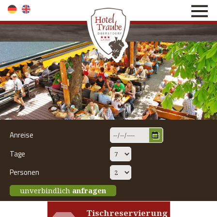
direkt zur Navigation
direkt zum Inhalt
Anreise
Tage
Personen
unverbindlich
anfragen
Tischreservierung