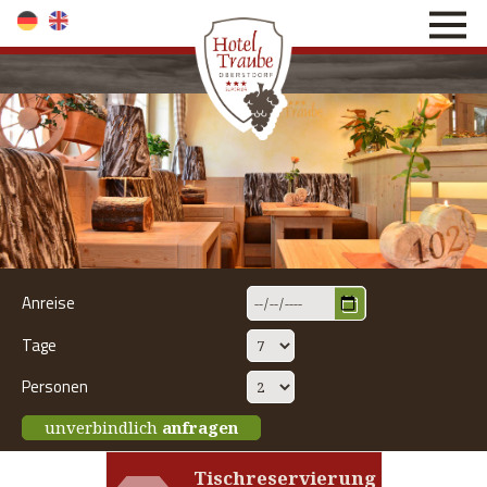
direkt zur Navigation
direkt zum Inhalt
Anreise
Tage
Personen
unverbindlich
anfragen
Tischreservierung