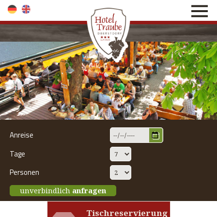
direkt zur Navigation
direkt zum Inhalt
Anreise
Tage
Personen
unverbindlich
anfragen
Tischreservierung