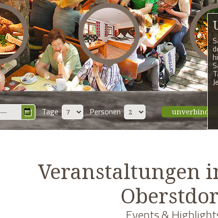
S
d
h
S
T
J
Tage
Personen
unverbindli
Veranstaltungen 
Oberstdor
Events & Highlight