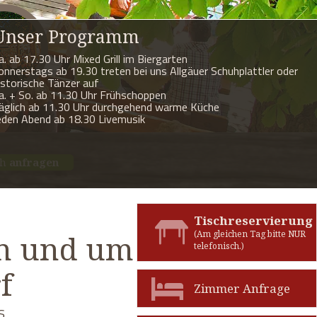
Unser Programm
a. ab 17.30 Uhr Mixed Grill im Biergarten
onnerstags ab 19.30 treten bei uns Allgäuer Schuhplattler oder
istorische Tänzer auf
a. + So. ab 11.30 Uhr Frühschoppen
äglich ab 11.30 Uhr durchgehend warme Küche
eden Abend ab 18.30 Livemusik
ch
anfragen
Tischreservierung
(Am gleichen Tag bitte NUR
in und um
telefonisch.)
f
Zimmer Anfrage
s