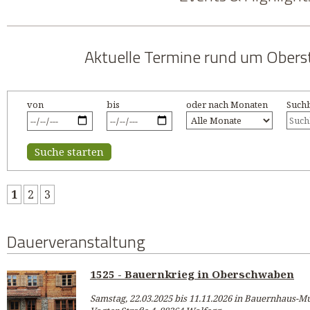
Aktuelle Termine rund um Oberst
von
bis
oder nach Monaten
Suchb
Suche starten
1
2
3
Dauerveranstaltung
1525 - Bauernkrieg in Oberschwaben
Samstag, 22.03.2025 bis 11.11.2026 in Bauernhaus