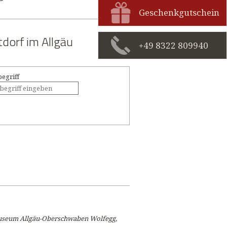
Geschenkgutschein
dorf im Allgäu
+49 8322 809940
egriff
-Museum Allgäu-Oberschwaben Wolfegg,