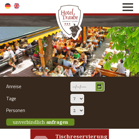
direkt zur Navigation
direkt zum Inhalt
Anreise
Tage
Personen
unverbindlich
anfragen
Tischreservierung