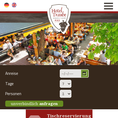
direkt zur Navigation
direkt zum Inhalt
Anreise
Tage
Personen
unverbindlich
anfragen
Tischreservierung