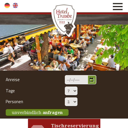
direkt zur Navigation
direkt zum Inhalt
Anreise
Tage
Personen
unverbindlich
anfragen
Tischreservierung