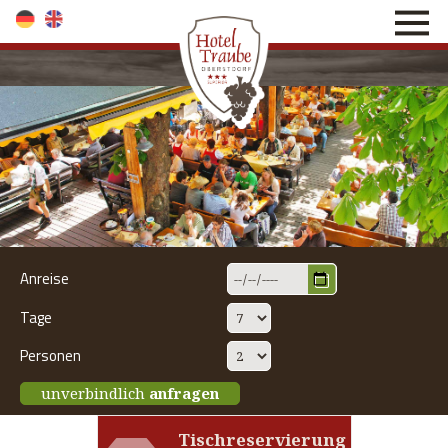
direkt zur Navigation
direkt zum Inhalt
Anreise
Tage
Personen
unverbindlich
anfragen
Tischreservierung