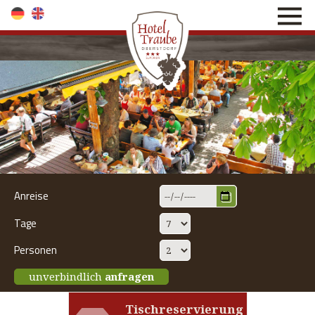
direkt zur Navigation
direkt zum Inhalt
Anreise
Tage
Personen
unverbindlich
anfragen
Tischreservierung