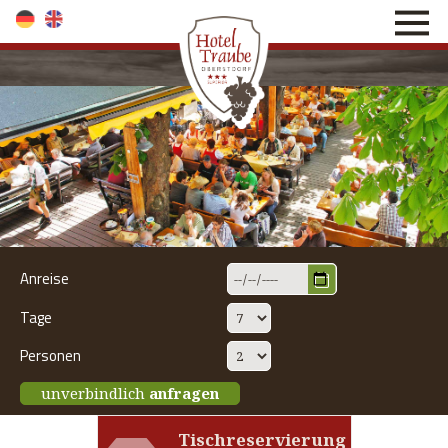
direkt zur Navigation
direkt zum Inhalt
Anreise
Tage
Personen
unverbindlich
anfragen
Tischreservierung