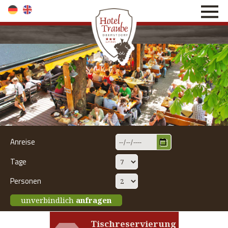
direkt zur Navigation
direkt zum Inhalt
Anreise
Tage
Personen
unverbindlich
anfragen
Tischreservierung