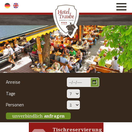
direkt zur Navigation
direkt zum Inhalt
Anreise
Tage
Personen
unverbindlich
anfragen
Tischreservierung