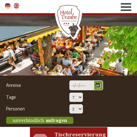
direkt zur Navigation
direkt zum Inhalt
Anreise
Tage
Personen
unverbindlich
anfragen
Tischreservierung