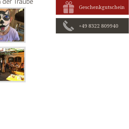
n der Traube
Geschenkgutschein
+49 8322 809940