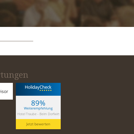
tungen
89%
Weiterempfehlung
Hotel Traube - Beim Dorfwirt
Jetzt bewerten