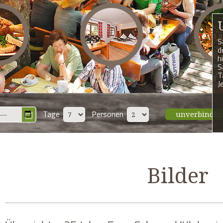
S
d
h
S
T
J
Tage
Personen
unverbindli
Bilder