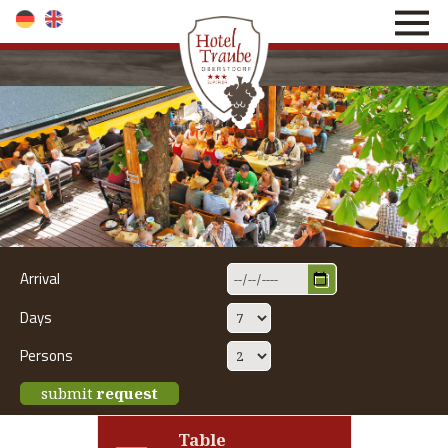
direkt zur Navigation
direkt zum Inhalt
Arrival
Days
Persons
submit
request
Table