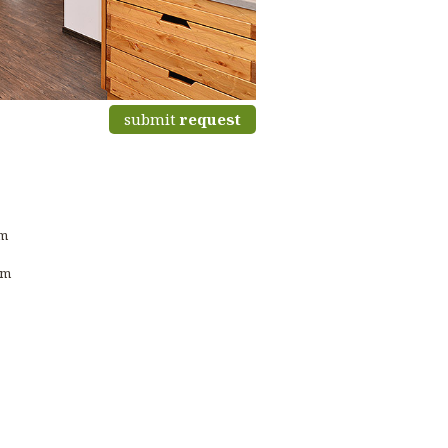
submit
request
om
om