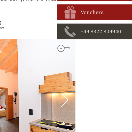
Vouchers
tes
+49 8322 809940