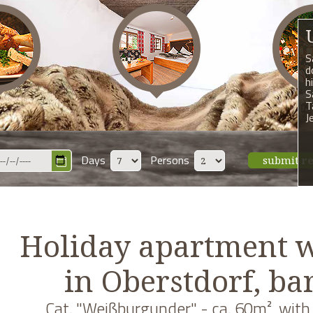
S
d
h
S
T
J
Days
Persons
submit
r
Holiday apartment w
in Oberstdorf, bar
Cat. "Weißburgunder" - ca. 60m², with