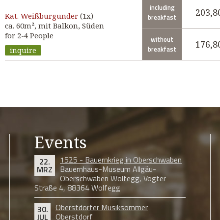
including
203,8
Kat.
Weißburgunder
(1x)
breakfast
ca. 60m², mit Balkon, Süden
for 2-4 People
without
176,8
breakfast
inquire
Events
1525 - Bauernkrieg in Oberschwaben
22.
Bauernhaus-Museum Allgäu-
MRZ
Oberschwaben Wolfegg, Vogter
Straße 4, 88364 Wolfegg
Oberstdorfer Musiksommer
30.
Oberstdorf
JUL