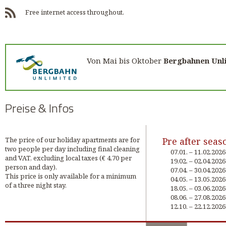
Free internet access throughout.
Von Mai bis Oktober
Bergbahnen Unl
Preise & Infos
The price of our holiday apartments are for
Pre after seas
two people per day including final cleaning
07.01. – 11.02.2026
and VAT, excluding local taxes (€ 4,70 per
19.02. – 02.04.2026
person and day).
07.04. – 30.04.2026
This price is only available for a minimum
04.05. – 13.05.2026
of a three night stay.
18.05. – 03.06.2026
08.06. – 27.08.2026
12.10. – 22.12.2026