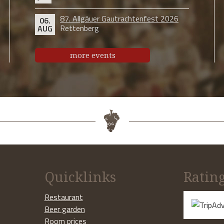
87. Allgäuer Gautrachtenfest 2026
06.
Rettenberg
AUG
more events
Quicklinks
Ratin
Restaurant
Beer garden
Room prices