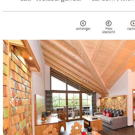
vorheriges
Preis
nächs
übersicht