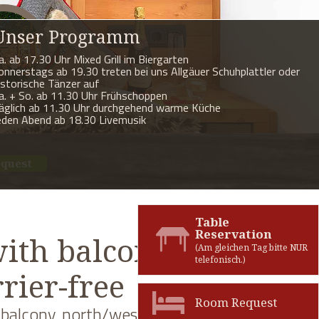
Unser Programm
a. ab 17.30 Uhr Mixed Grill im Biergarten
onnerstags ab 19.30 treten bei uns Allgäuer Schuhplattler oder
istorische Tänzer auf
a. + So. ab 11.30 Uhr Frühschoppen
äglich ab 11.30 Uhr durchgehend warme Küche
eden Abend ab 18.30 Livemusik
equest
Table
Reservation
ith balcony
(Am gleichen Tag bitte NUR
telefonisch.)
rier-free
Room Request
 balcony, north/west