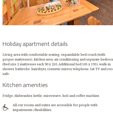
Holiday apartment details
Living area with comfortable seating, expandable bed-couch (with
proper mattresses), kitchen area, air conditioning and separate bedro
(Bed size 2 mattresses each 90 x 210, Additional bed 165 x 195), walk-in
shower, bathrobe, hairdryer, cosmetic mirror, telephone, Sat TV and ro
safe.
Kitchen amenities
Fridge, dishwasher, kettle, microwave, hob and coffee machine.
All our rooms and suites are accessible for people with
impairments /disabilities.