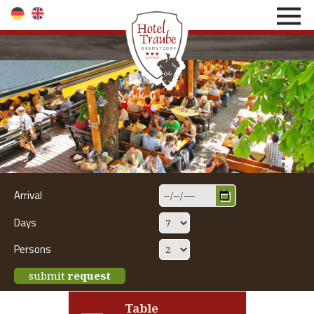
direkt zur Navigation
direkt zum Inhalt
Arrival
Days
Persons
submit
request
Table