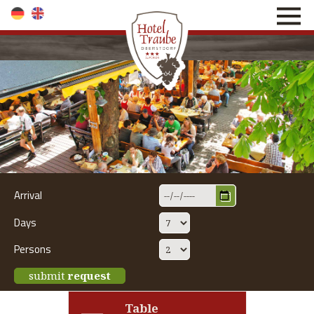
direkt zur Navigation
direkt zum Inhalt
Arrival
Days
Persons
submit
request
Table