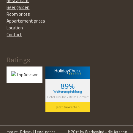
Restaurant
Beer garden
Room prices
Appartement prices
Location
Contact
Ratings
89%
Weiterempfehlung
Hotel Traube - Beim Dorfwirt
Jetzt bewerten
Imprint
|
Privacy
|
Legal notice
© 2015 by
Werbewind
- die Agentur