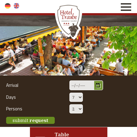
direkt zur Navigation
direkt zum Inhalt
Arrival
Days
Persons
submit
request
Table