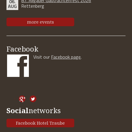
87. Allgäuer Gautrachtenfest 2026
06.
Rettenberg
AUG
more events
Facebook
Visit our
Facebook page
.
Social
networks
Facebook Hotel Traube