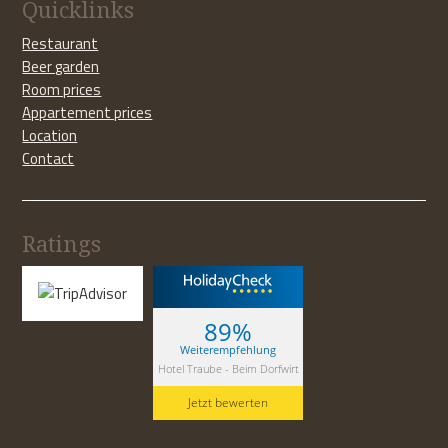
Quicklinks
Restaurant
Beer garden
Room prices
Appartement prices
Location
Contact
Ratings
89%
Weiterempfehlung
Hotel Traube - Beim Dorfwirt
Jetzt bewerten