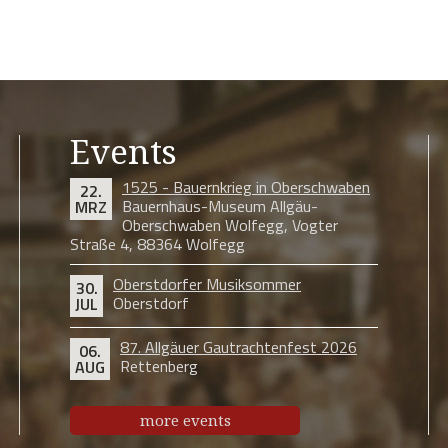
Events
1525 - Bauernkrieg in Oberschwaben
22.
Bauernhaus-Museum Allgäu-
MRZ
Oberschwaben Wolfegg, Vogter
Straße 4, 88364 Wolfegg
Oberstdorfer Musiksommer
30.
Oberstdorf
JUL
87. Allgäuer Gautrachtenfest 2026
06.
Rettenberg
AUG
more events