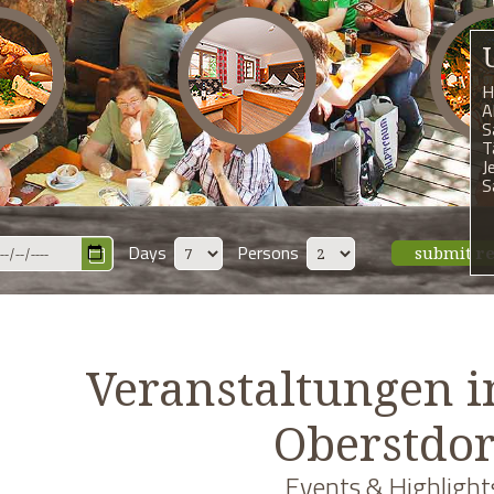
H
A
S
T
J
S
Days
Persons
submit
r
Veranstaltungen 
Oberstdor
Events & Highlight