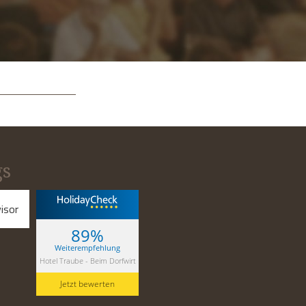
gs
89%
Weiterempfehlung
Hotel Traube - Beim Dorfwirt
Jetzt bewerten