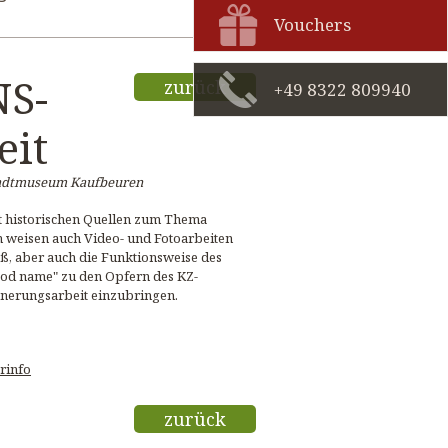
Vouchers
NS-
zurück
+49 8322 809940
eit
Stadtmuseum Kaufbeuren
mit historischen Quellen zum Thema
n weisen auch Video- und Fotoarbeiten
aß, aber auch die Funktionsweise des
ood name" zu den Opfern des KZ-
innerungsarbeit einzubringen.
rinfo
zurück