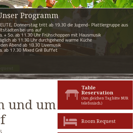
Unser Programm
EUTE, Donnerstag tritt ab 19.30 die Jugend- Plattlergruppe aus
ltstädten bei uns auf
a. + So. ab 11.30 Uhr Frühschoppen mit Hausmusik
äglich ab 11.30 Uhr durchgehend warme Küche
eden Abend ab 18.30 Livemusik
a. ab 17.30 Mixed Grill Buffet
equest
Table
Reservation
(Am gleichen Tag bitte NUR
in und um
telefonisch.)
f
Room Request
s