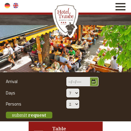
direkt zur Navigation
direkt zum Inhalt
Arrival
Days
Persons
submit
request
Table