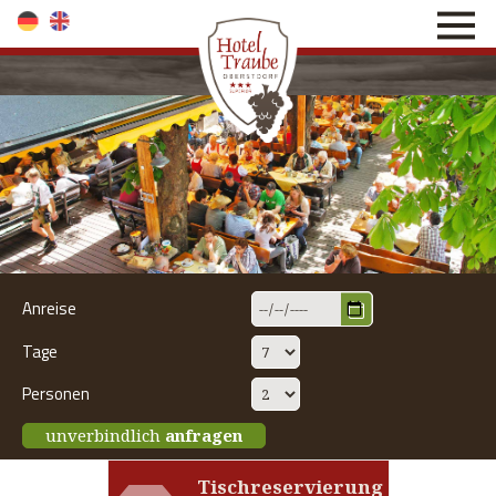
direkt zur Navigation
direkt zum Inhalt
Anreise
Tage
Personen
unverbindlich
anfragen
Tischreservierung