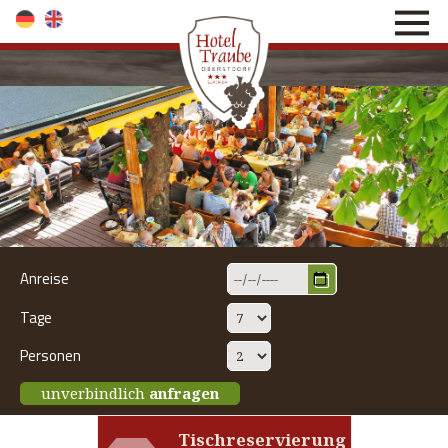
direkt zur Navigation
direkt zum Inhalt
Anreise
Tage
Personen
unverbindlich
anfragen
Tischreservierung