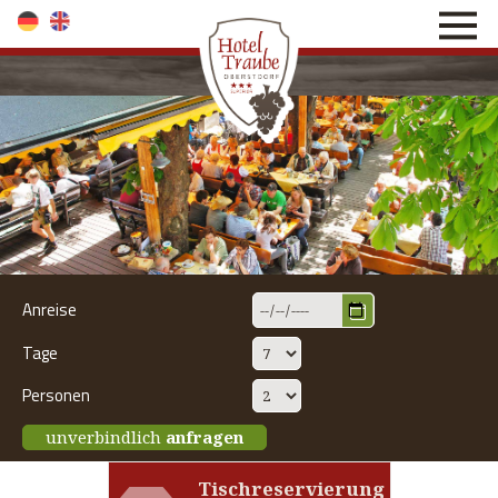
direkt zur Navigation
direkt zum Inhalt
Anreise
Tage
Personen
unverbindlich
anfragen
Tischreservierung