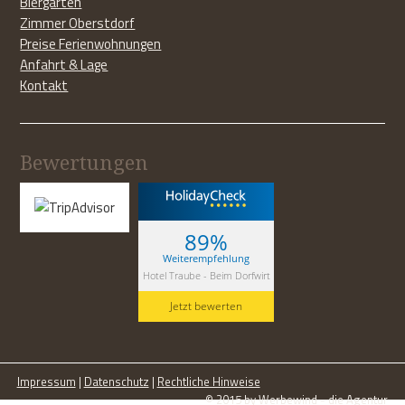
Biergarten
Zimmer Oberstdorf
Preise Ferienwohnungen
Anfahrt & Lage
Kontakt
Bewertungen
89%
Weiterempfehlung
Hotel Traube - Beim Dorfwirt
Jetzt bewerten
Impressum
|
Datenschutz
|
Rechtliche Hinweise
© 2015 by
Werbewind
- die Agentur