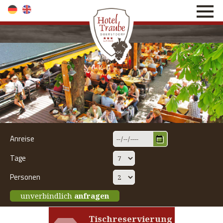
direkt zur Navigation
direkt zum Inhalt
Anreise
Tage
Personen
unverbindlich
anfragen
Tischreservierung