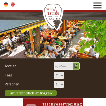
direkt zur Navigation
direkt zum Inhalt
Anreise
Tage
Personen
unverbindlich
anfragen
Tischreservierung