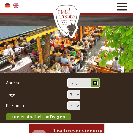
direkt zur Navigation
direkt zum Inhalt
Anreise
Tage
Personen
unverbindlich
anfragen
Tischreservierung